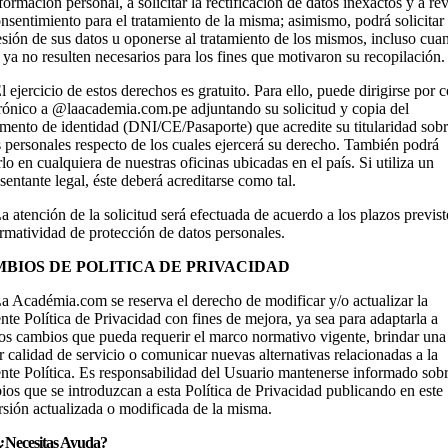
formación personal, a solicitar la rectificación de datos inexactos y a re
nsentimiento para el tratamiento de la misma; asimismo, podrá solicitar 
sión de sus datos u oponerse al tratamiento de los mismos, incluso cua
 ya no resulten necesarios para los fines que motivaron su recopilación.
l ejercicio de estos derechos es gratuito. Para ello, puede dirigirse por 
trónico a @laacademia.com.pe adjuntando su solicitud y copia del
mento de identidad (DNI/CE/Pasaporte) que acredite su titularidad sobr
 personales respecto de los cuales ejercerá su derecho. También podrá
lo en cualquiera de nuestras oficinas ubicadas en el país. Si utiliza un
sentante legal, éste deberá acreditarse como tal.
a atención de la solicitud será efectuada de acuerdo a los plazos previs
rmatividad de protección de datos personales.
BIOS DE POLITICA DE PRIVACIDAD
a Académia.com se reserva el derecho de modificar y/o actualizar la
nte Política de Privacidad con fines de mejora, ya sea para adaptarla a
ros cambios que pueda requerir el marco normativo vigente, brindar una
 calidad de servicio o comunicar nuevas alternativas relacionadas a la
nte Política. Es responsabilidad del Usuario mantenerse informado sobr
os que se introduzcan a esta Política de Privacidad publicando en este 
rsión actualizada o modificada de la misma.
¿Necesitas Ayuda?