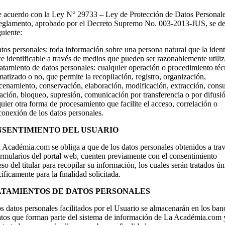
e acuerdo con la Ley N° 29733 – Ley de Protección de Datos Personale
eglamento, aprobado por el Decreto Supremo No. 003-2013-JUS, se de
guiente:
tos personales: toda información sobre una persona natural que la ident
e identificable a través de medios que pueden ser razonablemente utili
atamiento de datos personales: cualquier operación o procedimiento téc
atizado o no, que permite la recopilación, registro, organización,
cenamiento, conservación, elaboración, modificación, extracción, consu
zación, bloqueo, supresión, comunicación por transferencia o por difusi
uier otra forma de procesamiento que facilite el acceso, correlación o
conexión de los datos personales.
SENTIMIENTO DEL USUARIO
a Académia.com se obliga a que de los datos personales obtenidos a tra
ormularios del portal web, cuenten previamente con el consentimiento
so del titular para recopilar su información, los cuales serán tratados ún
íficamente para la finalidad solicitada.
TAMIENTOS DE DATOS PERSONALES
s datos personales facilitados por el Usuario se almacenarán en los ban
atos que forman parte del sistema de información de La Académia.com 