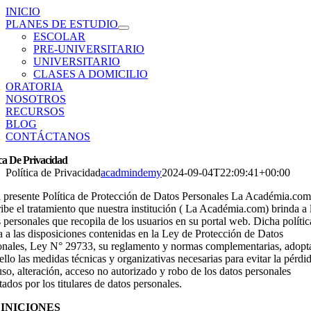
INICIO
PLANES DE ESTUDIO
ESCOLAR
PRE-UNIVERSITARIO
UNIVERSITARIO
CLASES A DOMICILIO
ORATORIA
NOSOTROS
RECURSOS
BLOG
CONTÁCTANOS
ica De Privacidad
Política de Privacidad
acadmindemy
2024-09-04T22:09:41+00:00
a presente Política de Protección de Datos Personales La Académia.com
ibe el tratamiento que nuestra institución ( La Académia.com) brinda a 
 personales que recopila de los usuarios en su portal web. Dicha polític
a a las disposiciones contenidas en la Ley de Protección de Datos
onales, Ley N° 29733, su reglamento y normas complementarias, adop
ello las medidas técnicas y organizativas necesarias para evitar la pérdid
so, alteración, acceso no autorizado y robo de los datos personales
itados por los titulares de datos personales.
INICIONES