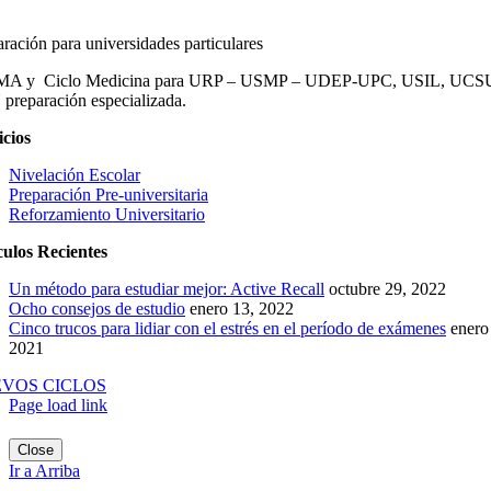
ración para universidades particulares
A y Ciclo Medicina para URP – USMP – UDEP-UPC, USIL, UCS
preparación especializada.
icios
Nivelación Escolar
Preparación Pre-universitaria
Reforzamiento Universitario
culos Recientes
Un método para estudiar mejor: Active Recall
octubre 29, 2022
Ocho consejos de estudio
enero 13, 2022
Cinco trucos para lidiar con el estrés en el período de exámenes
enero
2021
VOS CICLOS
Page load link
Close
Ir a Arriba