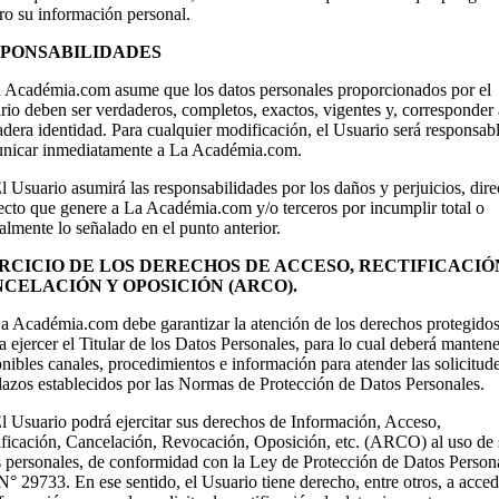
ro su información personal.
PONSABILIDADES
a Académia.com asume que los datos personales proporcionados por el
io deben ser verdaderos, completos, exactos, vigentes y, corresponder 
dera identidad. Para cualquier modificación, el Usuario será responsab
nicar inmediatamente a La Académia.com.
l Usuario asumirá las responsabilidades por los daños y perjuicios, dire
ecto que genere a La Académia.com y/o terceros por incumplir total o
almente lo señalado en el punto anterior.
RCICIO DE LOS DERECHOS DE ACCESO, RECTIFICACIÓ
CELACIÓN Y OPOSICIÓN (ARCO).
La Académia.com debe garantizar la atención de los derechos protegido
 ejercer el Titular de los Datos Personales, para lo cual deberá mantene
nibles canales, procedimientos e información para atender las solicitud
lazos establecidos por las Normas de Protección de Datos Personales.
l Usuario podrá ejercitar sus derechos de Información, Acceso,
ificación, Cancelación, Revocación, Oposición, etc. (ARCO) al uso de 
s personales, de conformidad con la Ley de Protección de Datos Person
° 29733. En ese sentido, el Usuario tiene derecho, entre otros, a acced