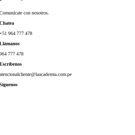
Comunícate con nosotros.
Chatea
+51 964 777 478
Llámanos
964 777 478
Escríbenos
atencionalcliente@laacademia.com.pe
Síguenos