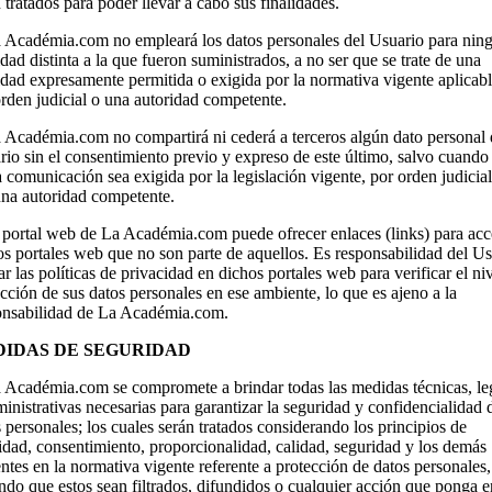
 tratados para poder llevar a cabo sus finalidades.
a Académia.com no empleará los datos personales del Usuario para nin
idad distinta a la que fueron suministrados, a no ser que se trate de una
idad expresamente permitida o exigida por la normativa vigente aplicabl
rden judicial o una autoridad competente.
a Académia.com no compartirá ni cederá a terceros algún dato personal 
io sin el consentimiento previo y expreso de este último, salvo cuando
 comunicación sea exigida por la legislación vigente, por orden judicial
una autoridad competente.
l portal web de La Académia.com puede ofrecer enlaces (links) para ac
os portales web que no son parte de aquellos. Es responsabilidad del U
ar las políticas de privacidad en dichos portales web para verificar el ni
cción de sus datos personales en ese ambiente, lo que es ajeno a la
onsabilidad de La Académia.com.
IDAS DE SEGURIDAD
a Académia.com se compromete a brindar todas las medidas técnicas, le
inistrativas necesarias para garantizar la seguridad y confidencialidad 
 personales; los cuales serán tratados considerando los principios de
idad, consentimiento, proporcionalidad, calidad, seguridad y los demás
ntes en la normativa vigente referente a protección de datos personales,
ndo que estos sean filtrados, difundidos o cualquier acción que ponga e